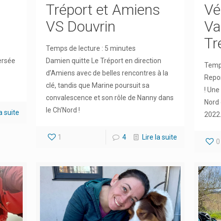
Tréport et Amiens
Vé
VS Douvrin
Va
Tr
Temps de lecture :
5
minutes
ersée
Damien quitte Le Tréport en direction
Temps
d’Amiens avec de belles rencontres à la
Repos
clé, tandis que Marine poursuit sa
! Une
convalescence et son rôle de Nanny dans
Nord 
le Ch’Nord !
la suite
2022
1
4
Lire la suite
0