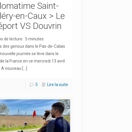
lomatime Saint-
léry-en-Caux > Le
éport VS Douvrin
 de lecture :
5
minutes
 des genoux dans le Pas-de-Calais
 nouvelle journée se lève dans le
de la France en ce mercredi 13 avril
. A nouveau
[…]
5
Lire la suite