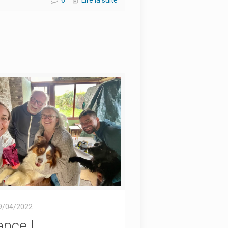
9/04/2022
ance |