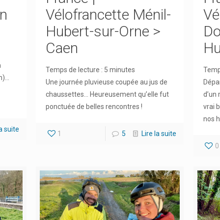
en
Vélofrancette Ménil-
Vé
Hubert-sur-Orne >
Do
Caen
Hu
n
Temps de lecture :
5
minutes
Temps
am)…
Une journée pluvieuse coupée au jus de
Dépar
chaussettes… Heureusement qu’elle fut
d’un 
ponctuée de belles rencontres !
vrai 
nos h
la suite
1
5
Lire la suite
0