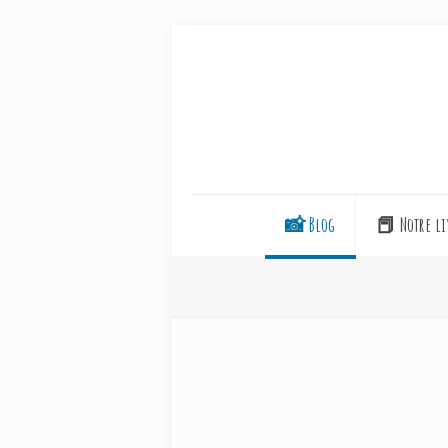
📸 Blog
📕 Notre li