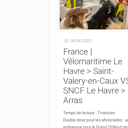
14/04/2022
France |
Vélomaritime Le
Havre > Saint-
Valery-en-Caux V
SNCF Le Havre >
Arras
Temps de lecture :
7
minutes
Double dose pour les aficionados : 
embarque pour le Grand Ch’Nord ta