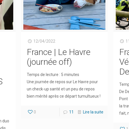
12/04/2022
1
France | Le Havre
Fr
(journée off)
Vé
De
Temps de lecture :
5
minutes
S
Une journée de repos sur Le Havre pour
Temps
un check-up santé et un peu de repos
De De
bien mérité après ce départ tumultueux !
Pont 
la tr
0
11
Lire la suite
fait,
un duo
ndis
1