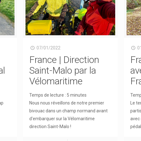
07/01/2022
0
France | Direction
Fr
al
Saint-Malo par la
av
Vélomaritime
Fr
Temps de lecture :
5
minutes
Temps
ap
Nous nous réveillons de notre premier
Le te
bivouac dans un champ normand avant
parti
d'embarquer sur la Vélomaritime
avec 
direction Saint-Malo !
pédal