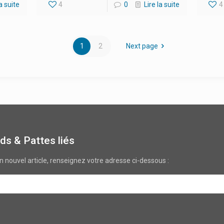
la suite
4
0
Lire la suite
4
1
2
Next page
ds & Pattes liés
un nouvel article, renseignez votre adresse ci-dessous :