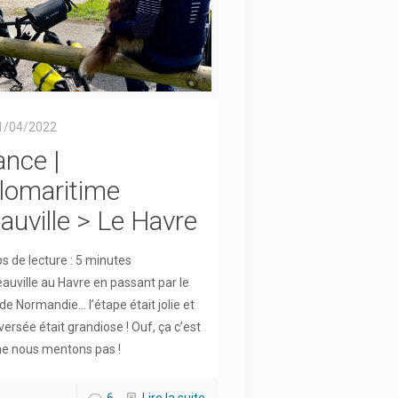
1/04/2022
ance |
lomaritime
auville > Le Havre
 de lecture :
5
minutes
auville au Havre en passant par le
de Normandie… l’étape était jolie et
aversée était grandiose ! Ouf, ça c’est
 ne nous mentons pas !
6
Lire la suite