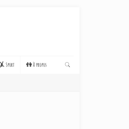
🤸 Sport
👫 À propos