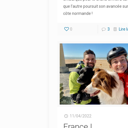
que l’autre poursuit son avancée sur
côte normande !
0
3
Lire 
11/04/2022
France |