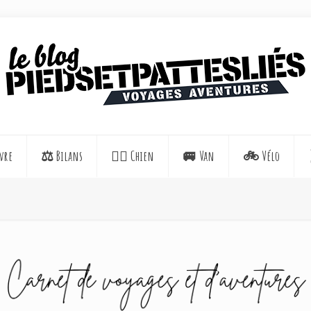
vre
⚖️ Bilans
🐕‍🦺 Chien
🚐 Van
🚲 Vélo