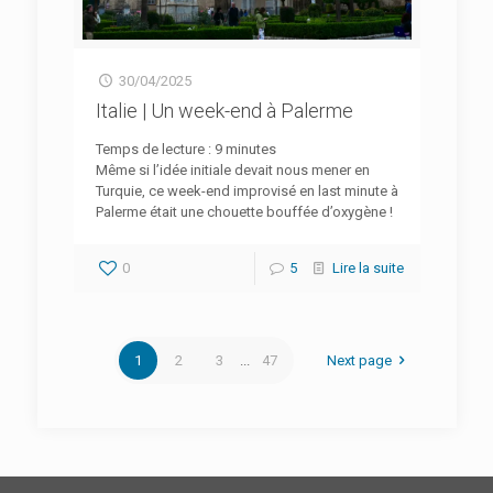
30/04/2025
Italie | Un week-end à Palerme
Temps de lecture :
9
minutes
Même si l’idée initiale devait nous mener en
Turquie, ce week-end improvisé en last minute à
Palerme était une chouette bouffée d’oxygène !
0
5
Lire la suite
1
2
3
...
47
Next page