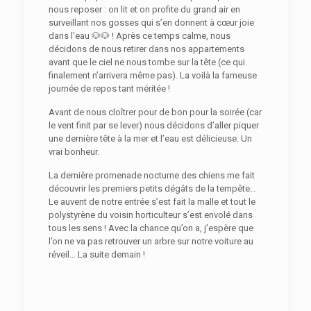
nous reposer : on lit et on profite du grand air en
surveillant nos gosses qui s’en donnent à cœur joie
dans l’eau 🐶🐶 ! Après ce temps calme, nous
décidons de nous retirer dans nos appartements
avant que le ciel ne nous tombe sur la tête (ce qui
finalement n’arrivera même pas). La voilà la fameuse
journée de repos tant méritée !
Avant de nous cloîtrer pour de bon pour la soirée (car
le vent finit par se lever) nous décidons d’aller piquer
une dernière tête à la mer et l’eau est délicieuse. Un
vrai bonheur.
La dernière promenade nocturne des chiens me fait
découvrir les premiers petits dégâts de la tempête…
Le auvent de notre entrée s’est fait la malle et tout le
polystyrène du voisin horticulteur s’est envolé dans
tous les sens ! Avec la chance qu’on a, j’espère que
l’on ne va pas retrouver un arbre sur notre voiture au
réveil… La suite demain !