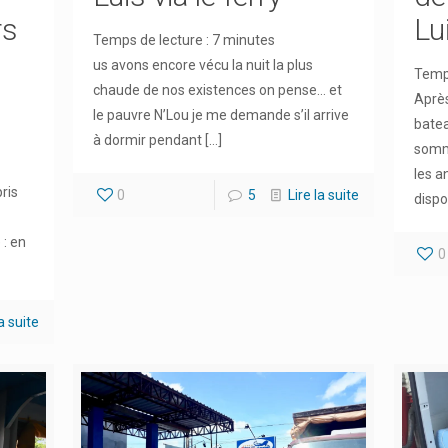
rs
Lu
Temps de lecture :
7
minutes
us avons encore vécu la nuit la plus
Temps
chaude de nos existences on pense… et
Après
le pauvre N’Lou je me demande s’il arrive
batea
à dormir pendant
[…]
somme
les a
ris
0
5
Lire la suite
dispo
 : en
0
la suite