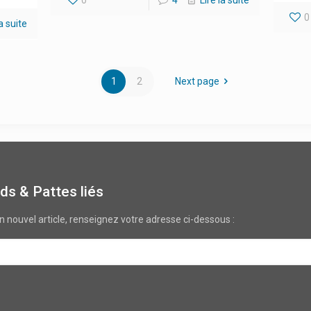
0
4
Lire la suite
0
la suite
1
2
Next page
ds & Pattes liés
un nouvel article, renseignez votre adresse ci-dessous :