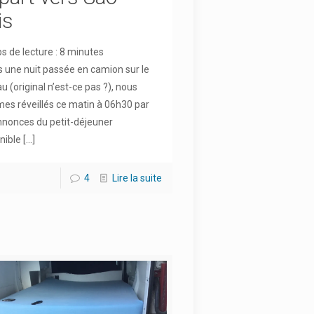
is
 de lecture :
8
minutes
 une nuit passée en camion sur le
u (original n’est-ce pas ?), nous
s réveillés ce matin à 06h30 par
nnonces du petit-déjeuner
nible
[…]
4
Lire la suite