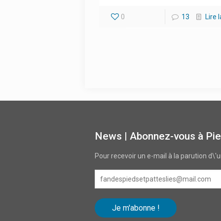
0
13
Lire 
News | Abonnez-vous à Pie
Pour recevoir un e-mail à la parution d\'
fandespiedsetpatteslies@mail.com
Je m'abonne !