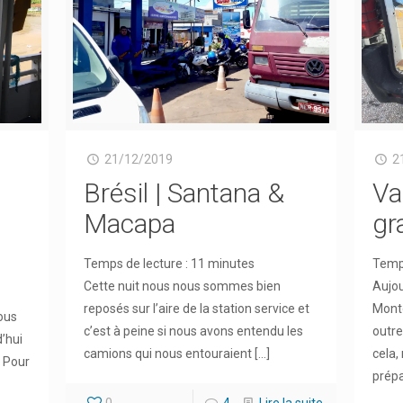
21/12/2019
2
Brésil | Santana &
Va
Macapa
gr
Temps de lecture :
11
minutes
Temps
Cette nuit nous nous sommes bien
Aujou
reposés sur l’aire de la station service et
Monto
nous
c’est à peine si nous avons entendu les
outre
d’hui
camions qui nous entouraient
[…]
cela,
! Pour
prépa