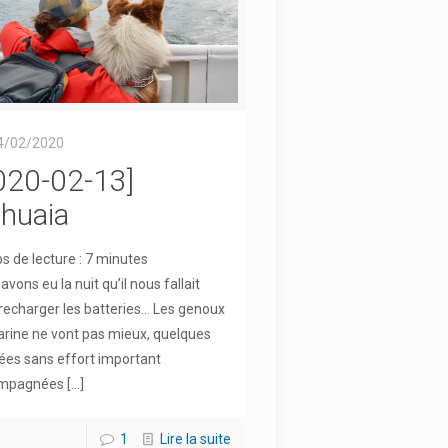
4/02/2020
020-02-13]
huaia
 de lecture :
7
minutes
avons eu la nuit qu’il nous fallait
recharger les batteries… Les genoux
rine ne vont pas mieux, quelques
ées sans effort important
mpagnées
[…]
1
Lire la suite