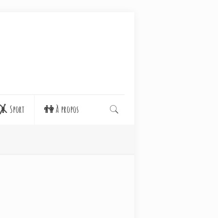
🤸 Sport
👫 À propos