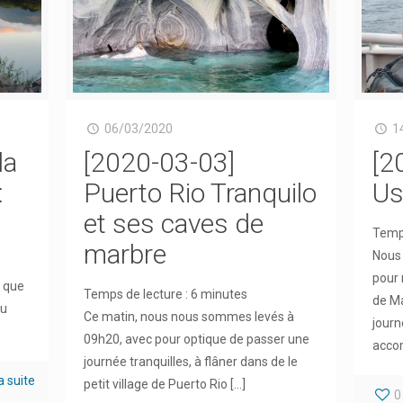
06/03/2020
1
la
[2020-03-03]
[2
:
Puerto Rio Tranquilo
Us
et ses caves de
Temps
marbre
Nous 
pour 
s que
Temps de lecture :
6
minutes
de Ma
ou
Ce matin, nous nous sommes levés à
journ
09h20, avec pour optique de passer une
acco
journée tranquilles, à flâner dans de le
la suite
petit village de Puerto Rio
[…]
0