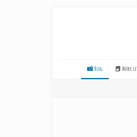
📸 Blog
📕 Notre li