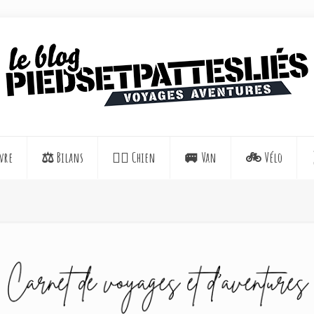
vre
⚖️ Bilans
🐕‍🦺 Chien
🚐 Van
🚲 Vélo