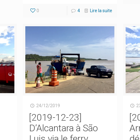
0
4
Lire la suite
24/12/2019
2
n
[2019-12-23]
[2
D’Alcantara à São
Ar
Luis via le ferry
dé