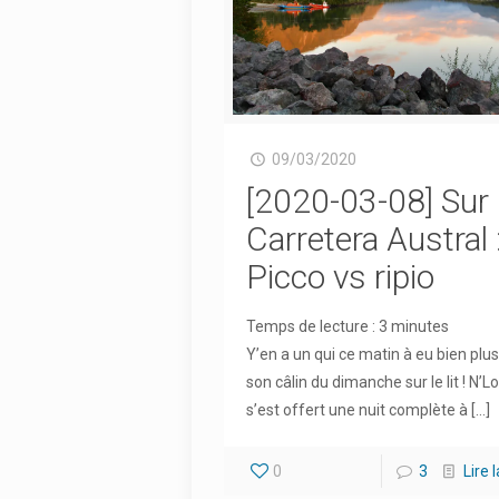
09/03/2020
[2020-03-08] Sur 
Carretera Austral 
Picco vs ripio
Temps de lecture :
3
minutes
Y’en a un qui ce matin à eu bien plu
son câlin du dimanche sur le lit ! N’L
s’est offert une nuit complète à
[…]
0
3
Lire 