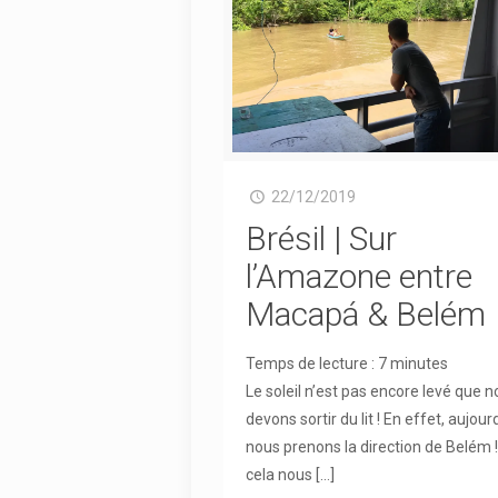
22/12/2019
Brésil | Sur
l’Amazone entre
Macapá & Belém
Temps de lecture :
7
minutes
Le soleil n’est pas encore levé que 
devons sortir du lit ! En effet, aujour
nous prenons la direction de Belém 
cela nous
[…]