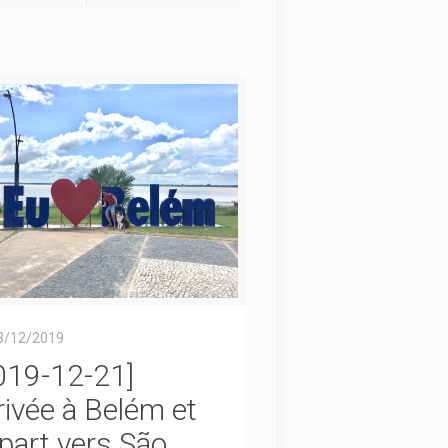
3/12/2019
019-12-21]
rivée à Belém et
part vers São