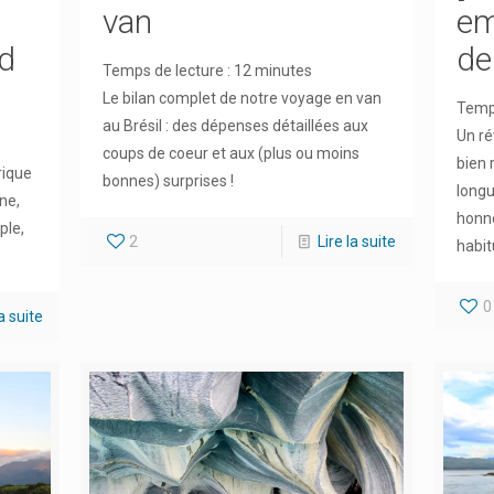
van
em
de
ud
Temps de lecture :
12
minutes
Le bilan complet de notre voyage en van
Temps
au Brésil : des dépenses détaillées aux
Un ré
coups de coeur et aux (plus ou moins
bien 
rique
bonnes) surprises !
longu
ne,
honnê
ple,
2
Lire la suite
habit
0
la suite