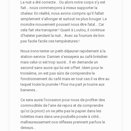
La nuit a été correcte… Ou alors notre corps s’y est
fait… nous commençons à mieux supporter la
chaleur. En réalité, nous avons compris qu’il fallait
simplement s’allonger et surtout ne plus bouger. Le
moindre mouvement pouvant nous être fatal… Car
cela fait vite transpirer ! Quant à Loulou, il continue
d’haleter pendant la nuit… Avec sa fourrure de lion
pas facile facile ces températures !
Nous irons tenter un petit-déjeuner rapidement à la
station-service. Damien s’essayera au café brésilien
mais celui-ci est trop sucré… Il en demande un
second sans sucre qui lui est offert. Idem pour le
troisième, on est pas sûrs de comprendre le
fonctionnement du café mais en tout cas il va être au
taquet toute la journée ! Pour ma part je tourne aux
bananes…
Ce sera aussi l’occasion pour nous de profiter des
commodités de l’aire de repos et de comprendre
qu’ici (a priori) on ne jette pas le papier dans les
toilettes mais dans une poubelle posée à côté…
malheureusement nos réflexes prennent parfois le
dessus…