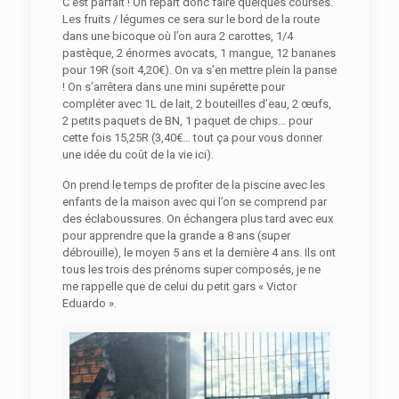
C’est parfait ! On repart donc faire quelques courses.
Les fruits / légumes ce sera sur le bord de la route
dans une bicoque où l’on aura 2 carottes, 1/4
pastèque, 2 énormes avocats, 1 mangue, 12 bananes
pour 19R (soit 4,20€). On va s’en mettre plein la panse
! On s’arrêtera dans une mini supérette pour
compléter avec 1L de lait, 2 bouteilles d’eau, 2 œufs,
2 petits paquets de BN, 1 paquet de chips… pour
cette fois 15,25R (3,40€… tout ça pour vous donner
une idée du coût de la vie ici).
On prend le temps de profiter de la piscine avec les
enfants de la maison avec qui l’on se comprend par
des éclaboussures. On échangera plus tard avec eux
pour apprendre que la grande a 8 ans (super
débrouille), le moyen 5 ans et la dernière 4 ans. Ils ont
tous les trois des prénoms super composés, je ne
me rappelle que de celui du petit gars « Victor
Eduardo ».