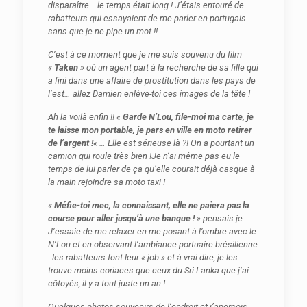
disparaître… le temps était long ! J’étais entouré de
rabatteurs qui essayaient de me parler en portugais
sans que je ne pipe un mot !!
C’est à ce moment que je me suis souvenu du film
«
Taken
» où un agent part à la recherche de sa fille qui
a fini dans une affaire de prostitution dans les pays de
l’est… allez Damien enlève-toi ces images de la tête !
Ah la voilà enfin !! «
Garde N’Lou, file-moi ma carte, je
te laisse mon portable, je pars en ville en moto retirer
de l’argent !
« … Elle est sérieuse là ?! On a pourtant un
camion qui roule très bien !Je n’ai même pas eu le
temps de lui parler de ça qu’elle courait déjà casque à
la main rejoindre sa moto taxi !
«
Méfie-toi mec, la connaissant, elle ne paiera pas la
course pour aller jusqu’à une banque !
» pensais-je…
J’essaie de me relaxer en me posant à l’ombre avec le
N’Lou et en observant l’ambiance portuaire brésilienne
: les rabatteurs font leur « job » et à vrai dire, je les
trouve moins coriaces que ceux du Sri Lanka que j’ai
côtoyés, il y a tout juste un an !
Quelques photos souvenirs de l’endroit et j’aperçois