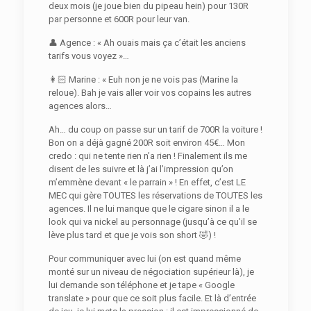
deux mois (je joue bien du pipeau hein) pour 130R
par personne et 600R pour leur van.
👤 Agence : « Ah ouais mais ça c’était les anciens
tarifs vous voyez »…
👩🏻 Marine : « Euh non je ne vois pas (Marine la
reloue). Bah je vais aller voir vos copains les autres
agences alors…
Ah… du coup on passe sur un tarif de 700R la voiture !
Bon on a déjà gagné 200R soit environ 45€… Mon
credo : qui ne tente rien n’a rien ! Finalement ils me
disent de les suivre et là j’ai l’impression qu’on
m’emmène devant « le parrain » ! En effet, c’est LE
MEC qui gère TOUTES les réservations de TOUTES les
agences. Il ne lui manque que le cigare sinon il a le
look qui va nickel au personnage (jusqu’à ce qu’il se
lève plus tard et que je vois son short 🤣) !
Pour communiquer avec lui (on est quand même
monté sur un niveau de négociation supérieur là), je
lui demande son téléphone et je tape « Google
translate » pour que ce soit plus facile. Et là d’entrée