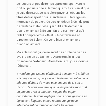
Je ressors et peu de temps après on repart vers le
port où je fais signe à Damien que tout va bien et que
je suis de retour. Je vais alors payer et j’obtiens les
titres de transport pour le lendemain… De vulgaires
morceaux de papier… Ce sera un départ à 08h du port
de Santana. Détail bête : j’ai oublié de demander
quand on arrivait à Belem ! On a lu sur internet qu’il
fallait compter entre 24h et 36h de traversée en
direction de Belem ! On verra bien et on arrivera
quand on arrivera…
Mais dans tout ça, ce ne serait pas drôle de ne pas
avoir la vision de Damien… Après tout lui a tout
observé de l’extérieur… Alors bonus du jour à double
rédacteur :
«
Pendant que Marine s’affairait à son activité préférée
« la négociation », j’ai joué le rôle de responsable de la
sécurité d’abord de Picco puis ensuite de N’Lou et
Picco… Je vous avouerai que j’ai du prendre mon mal
en patience ! Et la situation n’a pas été super
confortable. Je vous explique : nous nous gardons en
épi devant l’agence et ses rabatteurs qui nous
interpellaient pour négocier notre traversée.