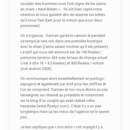
soudain des hommes nous font signe de les suivre
en criant « Navil Belem »… Ils ont bien capté notre
intention et nous guident afin de réserver les billets
qu’il nous faut (tant pour la voiture que pour deux
personnes).
On s’organise : Damien garde le camion et pendant
ce temps je vais voir dans une première boutique
avec le chien (j’aime autant montrer qu’il est présent).
Le tarif qui nous est annoncé est de 190 Reales /
personne (environ 42€ avec le taux de change actuel
c’est à dire 1€ = 4,5 Reales) et 900 Reales / voiture
(soit environ 200€).
On communique alors essentiellement en portugo-
espagnol et également par écrit pour les chiffres et
l’on se comprend. Damien et moi nous étions un peu
renseignés sur internet au préalable et notamment
sur le blog d’un couple qui avait réalisé cette
traversée (www.floetyo.com). C’était il y a un peu
longtemps mais ça les mecs de l’agence ne le savent
pas…
Je leur explique que « nos amis » ont voyagé il y a