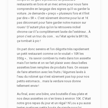
restaurants en bois et un mec arrive pour nous faire
comprendre en langage des signes qu’il va garder la
voiture. Je demande « preço » plusieurs fois et il finit
par dire « 5R ». C’est sûrement énorme pour lui et 1€
pas déconnant pour faire garder notre maison sur
roues ! D’autant plus qu’on la retrouvera nickel
chrome car il l’a complètement lavée de l’extérieur… À
priori c’est un truc du coin… vu l’état après la BR156,
ça tombait à pic !
On part donc sereins et l’on dégotte très rapidement
un petit restaurant comme on le voulait « 10R les
350g »… Va savoir combien tu mets dans ton assiette
mais l’on tente et on se fait plaisir avec deux belles
assiettes bien remplies de produits frais. On essaie
de faire attention avec les fruits / légumes lavés à
l’eau du robinet qui n’est sûrement pas top pour nos
petits estomacs… mais la verdure nous donne
tellement envie !
Au final, avec une bière, une bouteille d’eau plate et
nos deux assiettes on s’en tirera à environ 10€. C’était
notre gros repas du jour et un régal ! N’Lou a pu aussi
tester quelques petits bouts de viande pour lui