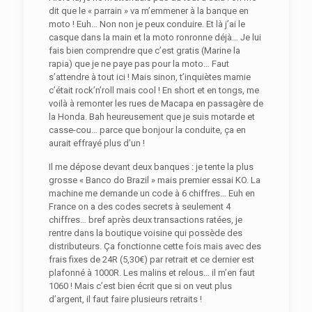
dit que le « parrain » va m’emmener à la banque en
moto ! Euh… Non non je peux conduire. Et là j’ai le
casque dans la main et la moto ronronne déjà… Je lui
fais bien comprendre que c’est gratis (Marine la
rapia) que je ne paye pas pour la moto… Faut
s’attendre à tout ici ! Mais sinon, t’inquiètes mamie
c’était rock’n’roll mais cool ! En short et en tongs, me
voilà à remonter les rues de Macapa en passagère de
la Honda. Bah heureusement que je suis motarde et
casse-cou… parce que bonjour la conduite, ça en
aurait effrayé plus d’un !
Il me dépose devant deux banques : je tente la plus
grosse « Banco do Brazil » mais premier essai KO. La
machine me demande un code à 6 chiffres… Euh en
France on a des codes secrets à seulement 4
chiffres… bref après deux transactions ratées, je
rentre dans la boutique voisine qui possède des
distributeurs. Ça fonctionne cette fois mais avec des
frais fixes de 24R (5,30€) par retrait et ce dernier est
plafonné à 1000R. Les malins et relous… il m’en faut
1060 ! Mais c’est bien écrit que si on veut plus
d’argent, il faut faire plusieurs retraits !