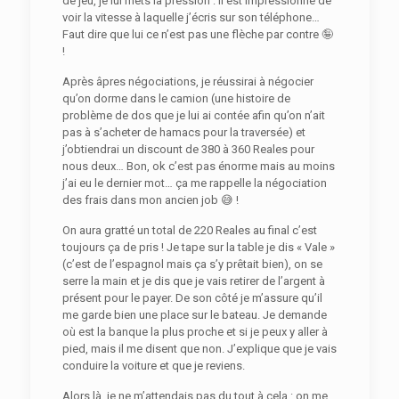
de jeu, je lui mets la pression : il est impressionné de
voir la vitesse à laquelle j’écris sur son téléphone…
Faut dire que lui ce n’est pas une flèche par contre 🤪
!
Après âpres négociations, je réussirai à négocier
qu’on dorme dans le camion (une histoire de
problème de dos que je lui ai contée afin qu’on n’ait
pas à s’acheter de hamacs pour la traversée) et
j’obtiendrai un discount de 380 à 360 Reales pour
nous deux… Bon, ok c’est pas énorme mais au moins
j’ai eu le dernier mot… ça me rappelle la négociation
des frais dans mon ancien job 😅 !
On aura gratté un total de 220 Reales au final c’est
toujours ça de pris ! Je tape sur la table je dis « Vale »
(c’est de l’espagnol mais ça s’y prêtait bien), on se
serre la main et je dis que je vais retirer de l’argent à
présent pour le payer. De son côté je m’assure qu’il
me garde bien une place sur le bateau. Je demande
où est la banque la plus proche et si je peux y aller à
pied, mais il me disent que non. J’explique que je vais
conduire la voiture et que je reviens.
Alors là, je ne m’attendais pas du tout à cela : on me