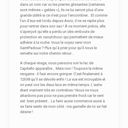
dans un coin car vu les pierres glissantes (certaines
sont mêmes « gelées »), ils ne lui seront plus d’une
grande utilité si ce n’est pour l’encombrer… Et comme
l’un d’eux est tordu depuis Asco, il ne se replie plus
pour rentrer dans son sac ! À ce moment précis, elle
s’aperçoit qu’elle a perdu un des embouts de
protection en caoutchouc qui permettent de mieux
adhérer à la roche. Vous le voyez venir mon
SaintPadoue ? Plus qu’à prier pour qu’il nous le
remette sur notre chemin retour…
A chaque virage, nous pensons voir le lac de
Capitello apparaître… Mais non ! Toujours la même
rengaine : il faut encore grimper. C’est finalement à
12h38 qu’il se dévoile enfin ! La vue est incroyable et
on peut voir les deux lacs en même temps. L’autre
étant vraiment très en contrebas ! Nous ne nous
attardons pas pour ne pas prendre froid car le vent
est bien présent… La faim aussi commence aussi à
se faire sentir de mon côté : ma gamelle de riz se fait
désirer !