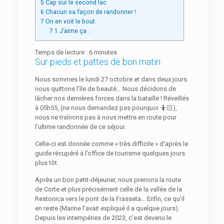
5
Cap sur le second lac
6
Chacun sa façon de randonner !
7
On en voit le bout
7.1
J’aime ça :
Temps de lecture :
6
minutes
Sur pieds et pattes de bon matin
Nous sommes le lundi 27 octobre et dans deux jours
nous quittons l’île de beauté… Nous décidons de
lâcher nos dernières forces dans la bataille ! Réveillés
à 05h55, (ne nous demandez pas pourquoi 🤷🏻),
nous ne traînons pas à nous mettre en route pour
l’ultime randonnée de ce séjour.
Celle-ci est donnée comme « très difficile » d’après le
guide récupéré à l’office de tourisme quelques jours
plus tôt.
Après un bon petit-déjeuner, nous prenons la route
de Corte et plus précisément celle de la vallée de la
Restonica vers le pont de la Frasseta… Enfin, ce qu’il
en reste (Marine l’avait expliqué il a quelque jours).
Depuis les intempéries de 2023, c’est devenu le