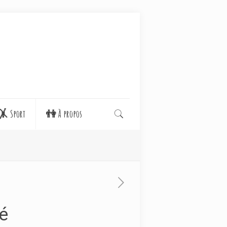
🤸 Sport
👫 À propos
é