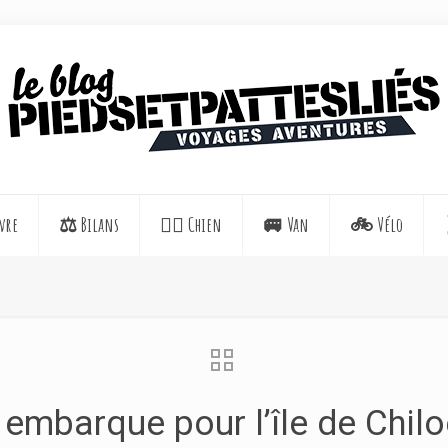
vre
⚖️ Bilans
🐕‍🦺 Chien
🚐 Van
🚲 Vélo
embarque pour l’île de Chilo