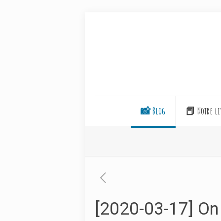
📸 Blog
📕 Notre li
[2020-03-17] On 