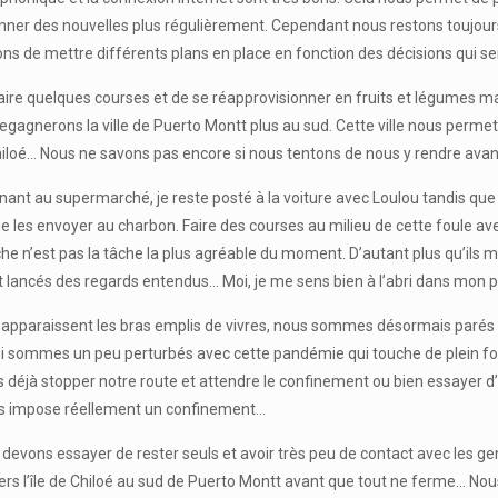
nner des nouvelles plus régulièrement. Cependant nous restons toujours
s de mettre différents plans en place en fonction des décisions qui se
r faire quelques courses et de se réapprovisionner en fruits et légumes
egagnerons la ville de Puerto Montt plus au sud. Cette ville nous perm
Chiloé… Nous ne savons pas encore si nous tentons de nous y rendre ava
nant au supermarché, je reste posté à la voiture avec Loulou tandis que M
de les envoyer au charbon. Faire des courses au milieu de cette foule a
che n’est pas la tâche la plus agréable du moment. D’autant plus qu’ils 
ont lancés des regards entendus… Moi, je me sens bien à l’abri dans mon p
 réapparaissent les bras emplis de vivres, nous sommes désormais parés
 sommes un peu perturbés avec cette pandémie qui touche de plein fou
déjà stopper notre route et attendre le confinement ou bien essayer d’a
s impose réellement un confinement…
devons essayer de rester seuls et avoir très peu de contact avec les ge
ers l’île de Chiloé au sud de Puerto Montt avant que tout ne ferme… Nou