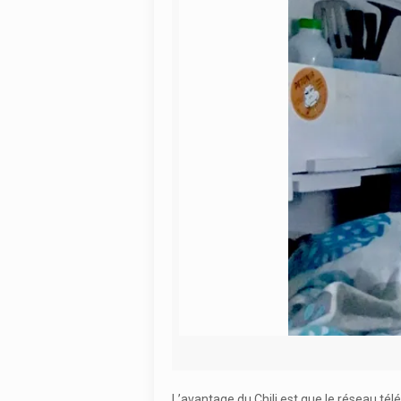
L’avantage du Chili est que le réseau té