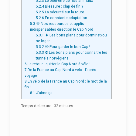
5.2.3
Le bien-être de nos animaux
5.2.4
Blessure : clap de fin ?
5.2.5
La sécurité sur la route
5.2.6
En constante adaptation
5.3
💡 Nos ressources et applis
indispensables direction le Cap Nord
5.3.1
🌲 Les bons plans pour dormir et/ou
se loger
5.3.2
🧭 Pour garder le bon Cap !
5.3.3
⛔ Les bons plans pour connaître les
tunnels norvégiens
6
Le retour : quitter le Cap Nord à vélo !
7
De la France au Cap Nord à vélo : l’après-
voyage
8
En vélo de la France au Cap Nord : le mot de la
fin !
8.1
J’aime ça :
Temps de lecture :
32
minutes