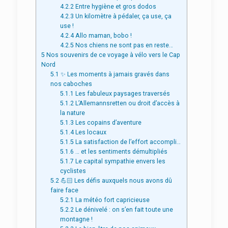
4.2.2
Entre hygiène et gros dodos
4.2.3
Un kilomètre à pédaler, ça use, ça
use !
4.2.4
Allo maman, bobo !
4.2.5
Nos chiens ne sont pas en reste…
5
Nos souvenirs de ce voyage à vélo vers le Cap
Nord
5.1
✨ Les moments à jamais gravés dans
nos caboches
5.1.1
Les fabuleux paysages traversés
5.1.2
L’Allemannsretten ou droit d’accès à
la nature
5.1.3
Les copains d’aventure
5.1.4
Les locaux
5.1.5
La satisfaction de l’effort accompli…
5.1.6
… et les sentiments démultipliés
5.1.7
Le capital sympathie envers les
cyclistes
5.2
💪🏻 Les défis auxquels nous avons dû
faire face
5.2.1
La météo fort capricieuse
5.2.2
Le dénivelé : on s’en fait toute une
montagne !