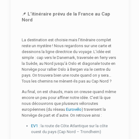
📌
L’itinéraire prévu de la France au Cap
Nord
La destination est choisie mais l’itinéraire complet
reste un mystère ! Nous regardons sur une carte et
dessinons la ligne directrice du voyage. L’idée est
simple : cap vers le Danemark, traversée en ferry vers
la Suède, au Nord jusqu’à Oslo et diagonale toute en
Norvège pour rallier Oslo à Bergen via le centre du
pays. On trouvera bien une route quand on y sera…
Tous les chemins ne mènent-ils pas au Cap Nord ?
Au final, on est chauds, mais on creuse quand même
encore un peu pour affiner notre idée. C’est là que
nous découvrons que plusieurs véloroutes
européennes (du réseau
Eurovélo
) traversent la
Norvège de part et d’autre. On retrouve ainsi :
EV1
: la route de Côte Atlantique sur la côte
ouest du pays (Cap Nord – Trondheim)