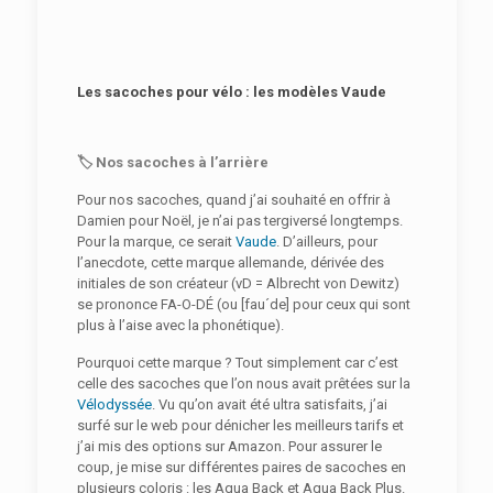
Les sacoches pour vélo : les modèles Vaude
🏷️
Nos sacoches à l’arrière
Pour nos sacoches, quand j’ai souhaité en offrir à
Damien pour Noël, je n’ai pas tergiversé longtemps.
Pour la marque, ce serait
Vaude
. D’ailleurs, pour
l’anecdote, cette marque allemande, dérivée des
initiales de son créateur (vD = Albrecht von Dewitz)
se prononce FA-O-DÉ (ou [fau´de] pour ceux qui sont
plus à l’aise avec la phonétique).
Pourquoi cette marque ? Tout simplement car c’est
celle des sacoches que l’on nous avait prêtées sur la
Vélodyssée
. Vu qu’on avait été ultra satisfaits, j’ai
surfé sur le web pour dénicher les meilleurs tarifs et
j’ai mis des options sur Amazon. Pour assurer le
coup, je mise sur différentes paires de sacoches en
plusieurs coloris : les Aqua Back et Aqua Back Plus.