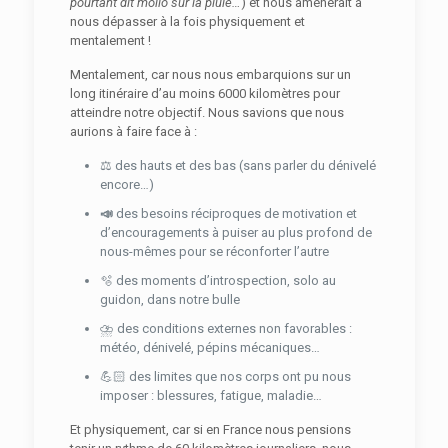
pourtant dit mollo sur la pluie…
) et nous amènerait à
nous dépasser à la fois physiquement et
mentalement !
Mentalement, car nous nous embarquions sur un
long itinéraire d’au moins 6000 kilomètres pour
atteindre notre objectif. Nous savions que nous
aurions à faire face à :
⚖️ des hauts et des bas (sans parler du dénivelé
encore…)
📣
des besoins réciproques de motivation et
d’encouragements à puiser au plus profond de
nous-mêmes pour se réconforter l’autre
🫧 des moments d’introspection, solo au
guidon, dans notre bulle
⛈️ des conditions externes non favorables :
météo, dénivelé, pépins mécaniques…
💪🏻 des limites que nos corps ont pu nous
imposer : blessures, fatigue, maladie…
Et physiquement, car si en France nous pensions