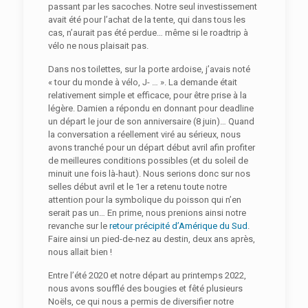
passant par les sacoches. Notre seul investissement
avait été pour l’achat de la tente, qui dans tous les
cas, n’aurait pas été perdue… même si le roadtrip à
vélo ne nous plaisait pas.
Dans nos toilettes, sur la porte ardoise, j’avais noté
« tour du monde à vélo, J- … ». La demande était
relativement simple et efficace, pour être prise à la
légère. Damien a répondu en donnant pour deadline
un départ le jour de son anniversaire (8 juin)… Quand
la conversation a réellement viré au sérieux, nous
avons tranché pour un départ début avril afin profiter
de meilleures conditions possibles (et du soleil de
minuit une fois là-haut). Nous serions donc sur nos
selles début avril et le 1er a retenu toute notre
attention pour la symbolique du poisson qui n’en
serait pas un… En prime, nous prenions ainsi notre
revanche sur le
retour précipité d’Amérique du Sud
.
Faire ainsi un pied-de-nez au destin, deux ans après,
nous allait bien !
Entre l’été 2020 et notre départ au printemps 2022,
nous avons soufflé des bougies et fêté plusieurs
Noëls, ce qui nous a permis de diversifier notre