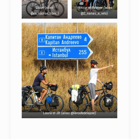
Lison (alias
Héloïse et Pauline (alias
@en_rousse_libre_)
@2_nanas_a_velo)
Laura et JB (alias @laroutedelajoie)