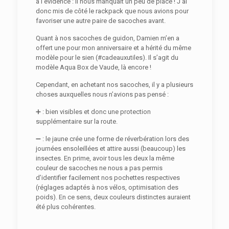
à l’évidence : il nous manquait un peu de place ! J’ai
donc mis de côté le rackpack que nous avions pour
favoriser une autre paire de sacoches avant.
Quant à nos sacoches de guidon, Damien m’en a
offert une pour mon anniversaire et a hérité du même
modèle pour le sien (#cadeauxutiles). Il s’agit du
modèle Aqua Box de Vaude, là encore !
Cependant, en achetant nos sacoches, il y a plusieurs
choses auxquelles nous n’avions pas pensé :
➕ : bien visibles et donc une protection
supplémentaire sur la route.
➖ : le jaune crée une forme de réverbération lors des
journées ensoleillées et attire aussi (beaucoup) les
insectes. En prime, avoir tous les deux la même
couleur de sacoches ne nous a pas permis
d’identifier facilement nos pochettes respectives
(réglages adaptés à nos vélos, optimisation des
poids). En ce sens, deux couleurs distinctes auraient
été plus cohérentes.