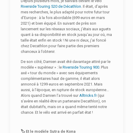
Depuis plusieurs mois, je salivais devant le vélo
Riverside Touring 520 de Décathlon
. Il était, d’après
mes recherches, le plus adapté pour notre futur tour
d’Europe : à la fois abordable (699 euros en mars
2021) et bien équipé. En suivant de près son
lancement sur les réseaux sociaux, j’étais aux aguets
quant à sa disponibilité en stock jusqu’au jour où, ma
taille était enfin en stock ! Ni une ni deux, j’ai foncé
chez Decathlon pour faire partie des premiers
chanceux à l’obtenir.
De son côté, Damien avait été davantage attiré par le
modèle « supérieur » : le
Riverside Touring 900
. Plus
axé « tour du monde » avec ses équipements
complémentaires haut de gamme, il était alors
annoncé à 1299 euros en septembre 2021. Mais
aussi, à l’époque, en rupture de stock européenne…
Alors quand Damien l’a trouvé sur
Alltricks.fr
(qui
s’avère en réalité être un partenaire Decathlon), on
était dubitatifs, mais on a quand même tenté notre
chance. Et le vélo est arrivé en parfait état !
🏷️
Et le modèle Sutra de Kona