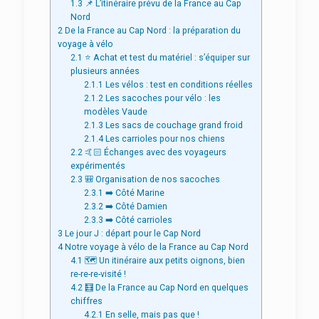
1.3
📌 L’itinéraire prévu de la France au Cap
Nord
2
De la France au Cap Nord : la préparation du
voyage à vélo
2.1
⭐ Achat et test du matériel : s’équiper sur
plusieurs années
2.1.1
Les vélos : test en conditions réelles
2.1.2
Les sacoches pour vélo : les
modèles Vaude
2.1.3
Les sacs de couchage grand froid
2.1.4
Les carrioles pour nos chiens
2.2
🤙🏻 Échanges avec des voyageurs
expérimentés
2.3
🎒 Organisation de nos sacoches
2.3.1
➡️ Côté Marine
2.3.2
➡️ Côté Damien
2.3.3
➡️ Côté carrioles
3
Le jour J : départ pour le Cap Nord
4
Notre voyage à vélo de la France au Cap Nord
4.1
🗺 Un itinéraire aux petits oignons, bien
re-re-re-visité !
4.2
🧮 De la France au Cap Nord en quelques
chiffres
4.2.1
En selle, mais pas que !