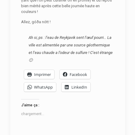
(tant que l’on peut cuisiner on en profite) et du repos
bien mérité après cette belle journée haute en
couleurs !
Allez,
góða nótt
!
Ah si, ps : l’eau de Reykjavik sent l’œuf pourri… La
ville est alimentée par une source géothermique
et l’eau chaude a l’odeur de sulfure ! C’est étrange
🙂
Imprimer
Facebook
WhatsApp
LinkedIn
J’aime ça :
chargement…