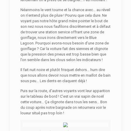
Néanmoins le vent tourne et la chance avec… au réveil
on n’entend plus de pluie ! Pourvu que cela dure. Ne
voyant pas notre hôte grand mère pointer le bout de
son nez nous nous faufilons discrètement et à défaut
de trouver une station service offrant une zone de
gonflage, nous irons directement vers le Blue
Lagoon. Pourquoi avons-nous besoin d’une zone de
gonflage ? Car la voiture fait des siennes et clignote
que la pression des pneus est trop basse bien que
l’on semble dans les clous selon les indicateurs !
Il fait nuit noire et plutôt frisquet dehors… hum dire
que nous allons devoir nous mettre en maillot de bain
sous peu… Les dents en claquent déjà !
Puis sur la route, d’autres voyants vont leur apparition
sur le tableau de bord ! C’est un vrai sapin de noël
cette voiture… Ça clignote dans tous les sens… Bon
du coup après notre baignade on retournera voir le
loueur situé pas trop loin !