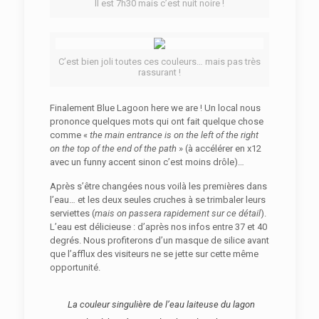
Il est 7h30 mais c’est nuit noire !
C’est bien joli toutes ces couleurs… mais pas très
rassurant !
Finalement Blue Lagoon here we are ! Un local nous
prononce quelques mots qui ont fait quelque chose
comme «
the main entrance is on the left of the right
on the top of the end of the path
» (à accélérer en x12
avec un funny accent sinon c’est moins drôle)…
Après s’être changées nous voilà les premières dans
l’eau… et les deux seules cruches à se trimbaler leurs
serviettes (
mais on passera rapidement sur ce détail
).
L’eau est délicieuse : d’après nos infos entre 37 et 40
degrés. Nous profiterons d’un masque de silice avant
que l’afflux des visiteurs ne se jette sur cette même
opportunité.
La couleur singulière de l’eau laiteuse du lagon