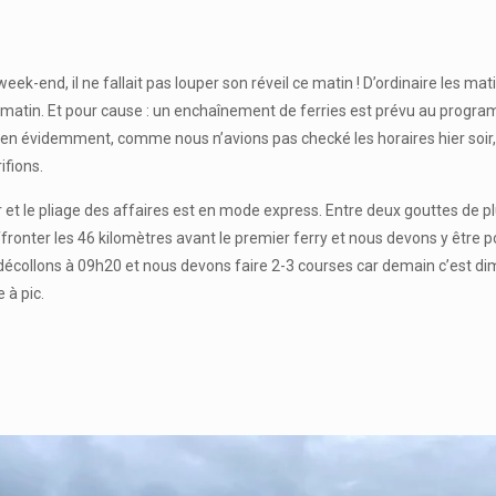
week-end, il ne fallait pas louper son réveil ce matin ! D’ordinaire les 
matin. Et pour cause : un enchaînement de ferries est prévu au program
bien évidemment, comme nous n’avions pas checké les horaires hier soir,
ifions.
r et le pliage des affaires est en mode express. Entre deux gouttes de plu
ffronter les 46 kilomètres avant le premier ferry et nous devons y être
décollons à 09h20 et nous devons faire 2-3 courses car demain c’est dima
 à pic.