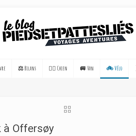
vre
⚖️ Bilans
🐕‍🦺 Chien
🚐 Van
🚲 Vélo
k à Offersøy