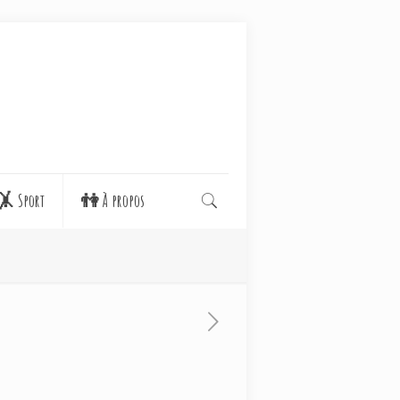
🤸 Sport
👫 À propos