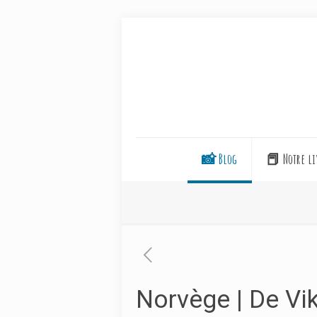
📸 Blog
📕 Notre li
Norvège | De Vi