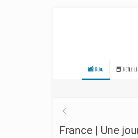
📸 Blog
📕 Notre li
France | Une jou