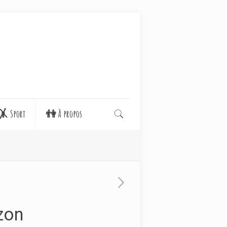
🤸 Sport
👫 À propos
zon