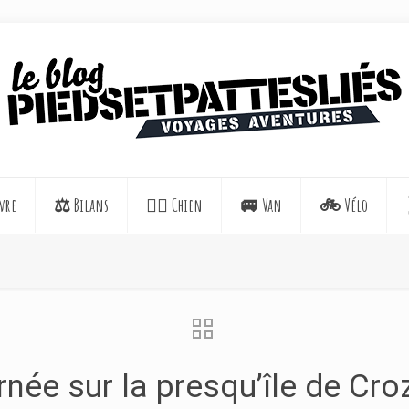
vre
⚖️ Bilans
🐕‍🦺 Chien
🚐 Van
🚲 Vélo
rnée sur la presqu’île de Cro