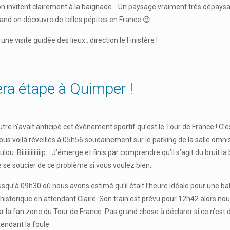
on invitent clairement à la baignade… Un paysage vraiment très dépaysan
and on découvre de telles pépites en France 😉.
 visite guidée des lieux : direction le Finistère !
era étape à Quimper !
’autre n’avait anticipé cet évènement sportif qu’est le Tour de France ! 
nous voilà réveillés à 05h56 soudainement sur le parking de la salle omni
u. Biiiiiiiiiiiiip… J’émerge et finis par comprendre qu’il s’agit du bruit la
 se soucier de ce problème si vous voulez bien…
qu’à 09h30 où nous avons estimé qu’il était l’heure idéale pour une bala
tre historique en attendant Claire. Son train est prévu pour 12h42 alors
 la fan zone du Tour de France. Pas grand chose à déclarer si ce n’est de
endant la foule.