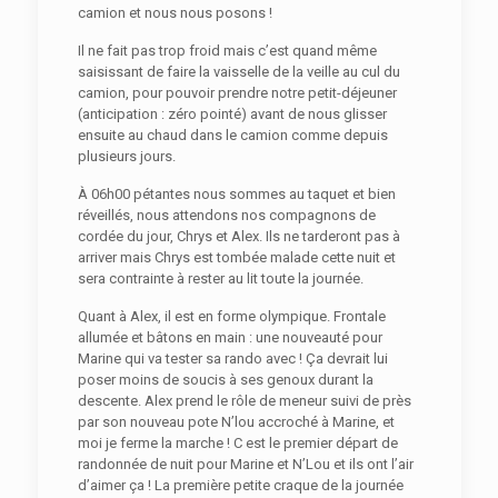
camion et nous nous posons !
Il ne fait pas trop froid mais c’est quand même
saisissant de faire la vaisselle de la veille au cul du
camion, pour pouvoir prendre notre petit-déjeuner
(anticipation : zéro pointé) avant de nous glisser
ensuite au chaud dans le camion comme depuis
plusieurs jours.
À 06h00 pétantes nous sommes au taquet et bien
réveillés, nous attendons nos compagnons de
cordée du jour, Chrys et Alex. Ils ne tarderont pas à
arriver mais Chrys est tombée malade cette nuit et
sera contrainte à rester au lit toute la journée.
Quant à Alex, il est en forme olympique. Frontale
allumée et bâtons en main : une nouveauté pour
Marine qui va tester sa rando avec ! Ça devrait lui
poser moins de soucis à ses genoux durant la
descente. Alex prend le rôle de meneur suivi de près
par son nouveau pote N’lou accroché à Marine, et
moi je ferme la marche ! C est le premier départ de
randonnée de nuit pour Marine et N’Lou et ils ont l’air
d’aimer ça ! La première petite craque de la journée