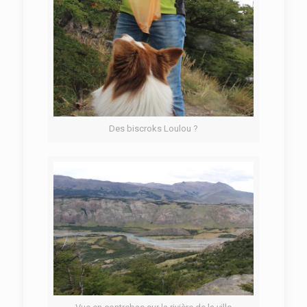
Des biscroks Loulou ?