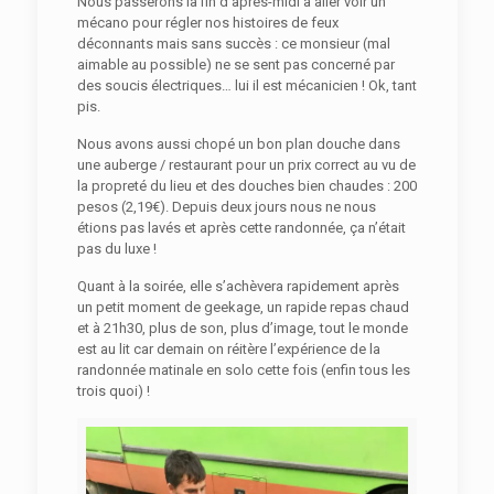
Nous passerons la fin d’après-midi à aller voir un
mécano pour régler nos histoires de feux
déconnants mais sans succès : ce monsieur (mal
aimable au possible) ne se sent pas concerné par
des soucis électriques… lui il est mécanicien ! Ok, tant
pis.
Nous avons aussi chopé un bon plan douche dans
une auberge / restaurant pour un prix correct au vu de
la propreté du lieu et des douches bien chaudes : 200
pesos (2,19€). Depuis deux jours nous ne nous
étions pas lavés et après cette randonnée, ça n’était
pas du luxe !
Quant à la soirée, elle s’achèvera rapidement après
un petit moment de geekage, un rapide repas chaud
et à 21h30, plus de son, plus d’image, tout le monde
est au lit car demain on réitère l’expérience de la
randonnée matinale en solo cette fois (enfin tous les
trois quoi) !