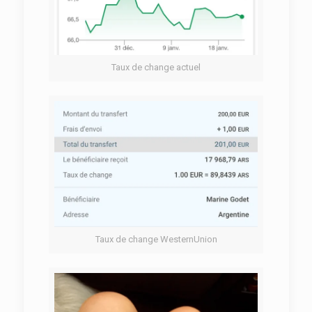
Taux de change actuel
Taux de change WesternUnion