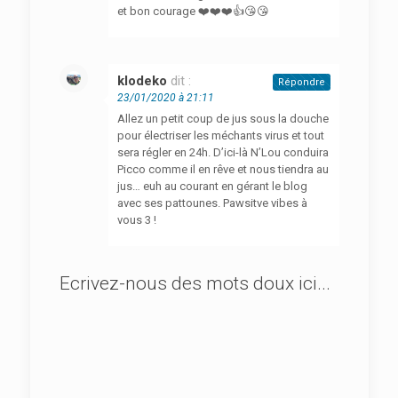
et bon courage ❤️❤️❤️👍😘😘
klodeko
dit :
Répondre
23/01/2020 à 21:11
Allez un petit coup de jus sous la douche
pour électriser les méchants virus et tout
sera régler en 24h. D’ici-là N’Lou conduira
Picco comme il en rêve et nous tiendra au
jus… euh au courant en gérant le blog
avec ses pattounes. Pawsitve vibes à
vous 3 !
Ecrivez-nous des mots doux ici...