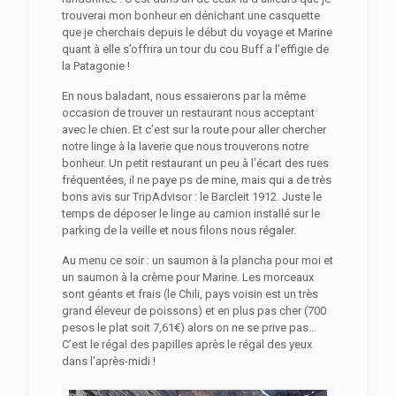
trouverai mon bonheur en dénichant une casquette
que je cherchais depuis le début du voyage et Marine
quant à elle s’offrira un tour du cou Buff a l’effigie de
la Patagonie !
En nous baladant, nous essaierons par la même
occasion de trouver un restaurant nous acceptant
avec le chien. Et c’est sur la route pour aller chercher
notre linge à la laverie que nous trouverons notre
bonheur. Un petit restaurant un peu à l’écart des rues
fréquentées, il ne paye ps de mine, mais qui a de très
bons avis sur TripAdvisor : le Barcleit 1912. Juste le
temps de déposer le linge au camion installé sur le
parking de la veille et nous filons nous régaler.
Au menu ce soir : un saumon à la plancha pour moi et
un saumon à la crème pour Marine. Les morceaux
sont géants et frais (le Chili, pays voisin est un très
grand éleveur de poissons) et en plus pas cher (700
pesos le plat soit 7,61€) alors on ne se prive pas…
C’est le régal des papilles après le régal des yeux
dans l’après-midi !