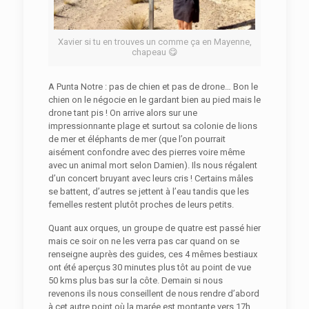
Xavier si tu en trouves un comme ça en Mayenne,
chapeau 😋
A Punta Notre : pas de chien et pas de drone… Bon le
chien on le négocie en le gardant bien au pied mais le
drone tant pis ! On arrive alors sur une
impressionnante plage et surtout sa colonie de lions
de mer et éléphants de mer (que l’on pourrait
aisément confondre avec des pierres voire même
avec un animal mort selon Damien). Ils nous régalent
d’un concert bruyant avec leurs cris ! Certains mâles
se battent, d’autres se jettent à l’eau tandis que les
femelles restent plutôt proches de leurs petits.
Quant aux orques, un groupe de quatre est passé hier
mais ce soir on ne les verra pas car quand on se
renseigne auprès des guides, ces 4 mêmes bestiaux
ont été aperçus 30 minutes plus tôt au point de vue
50 kms plus bas sur la côte. Demain si nous
revenons ils nous conseillent de nous rendre d’abord
à cet autre point où la marée est montante vers 17h