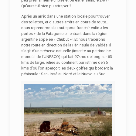
peu près la même chose et on est ensemble 24/7 !
Qu’aurait-il bien pu attraper ?
Après un arrêt dans une station locale pour trouver
des toilettes, et d’autres arrêts en cours de route…
nous reprendrons la route pour franchir enfin « les
portes » de la Patagonie en entrant dans la région
argentine appelée « Chubut » ! Et nous tracerons
notre route en direction de la Péninsule de Valdès. Il
s’agit d’une réserve naturelle (inscrite au patrimoine
mondial de l’UNESCO) qui fait 97kms de long sur 63
kms de large, reliée au continent par isthme de 35
kms d’où l’on aperçoit les deux golfes qui bordent la
péninsule : San José au Nord et le Nuevo au Sud.