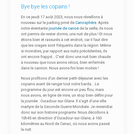
Bye bye les copains !
En ce jeudi 17 août 2023, nous nous réveillons à
nouveau sur le parking privé de
Canosphère
. Après
notre éreintante
journée de canoë
de la veille, ils nous
ont permis de rester dormir, une nuit de plus ! Et nous
étions bien et rassurés à cet endroit, car il faut dire
que les orages sont fréquents dans la région. Même
si moindres, par rapport aux nuits précédentes, ils
ont encore frappé… C’est donc une nuit bien chaude
à nouveau que nous avons vécus, bien enfermés
dans le camion. Nous avons fini bien moites !
Nous profitons d’un dernier petit-déjeuner avec les
copains avant de ranger tout notre barda… Le
programme du jour est encore un peu flou, mais
nous avons, en ligne de mire, un stop bien défini pour
la journée : Ouradour-sur-Glane. Il s’agit d’une ville
martyre de la Seconde Guerre Mondiale. Je reviendrai
donc sur son histoire poignante. Nous décollons à
10h45 en direction d’Ouradour-sur-Glane, à 160
kilomètres au Nord de Cenac, où nous avons passé
la nuit.