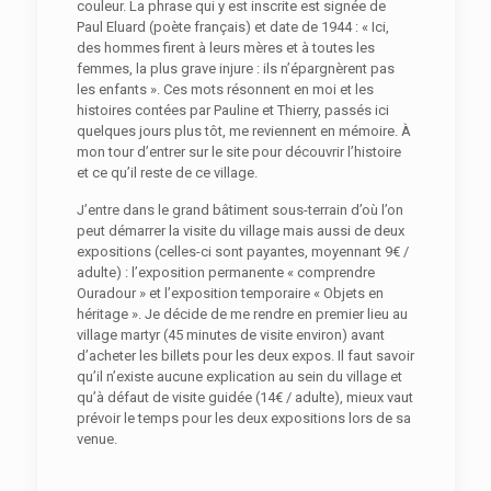
couleur. La phrase qui y est inscrite est signée de
Paul Eluard (poète français) et date de 1944 : « Ici,
des hommes firent à leurs mères et à toutes les
femmes, la plus grave injure : ils n’épargnèrent pas
les enfants ». Ces mots résonnent en moi et les
histoires contées par Pauline et Thierry, passés ici
quelques jours plus tôt, me reviennent en mémoire. À
mon tour d’entrer sur le site pour découvrir l’histoire
et ce qu’il reste de ce village.
J’entre dans le grand bâtiment sous-terrain d’où l’on
peut démarrer la visite du village mais aussi de deux
expositions (celles-ci sont payantes, moyennant 9€ /
adulte) : l’exposition permanente « comprendre
Ouradour » et l’exposition temporaire « Objets en
héritage ». Je décide de me rendre en premier lieu au
village martyr (45 minutes de visite environ) avant
d’acheter les billets pour les deux expos. Il faut savoir
qu’il n’existe aucune explication au sein du village et
qu’à défaut de visite guidée (14€ / adulte), mieux vaut
prévoir le temps pour les deux expositions lors de sa
venue.