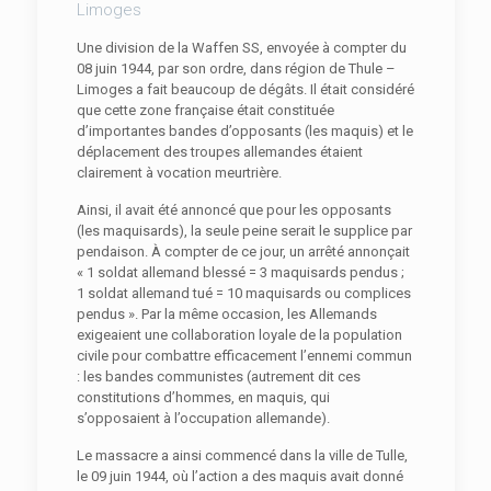
Limoges
Une division de la Waffen SS, envoyée à compter du
08 juin 1944, par son ordre, dans région de Thule –
Limoges a fait beaucoup de dégâts. Il était considéré
que cette zone française était constituée
d’importantes bandes d’opposants (les maquis) et le
déplacement des troupes allemandes étaient
clairement à vocation meurtrière.
Ainsi, il avait été annoncé que pour les opposants
(les maquisards), la seule peine serait le supplice par
pendaison. À compter de ce jour, un arrêté annonçait
« 1 soldat allemand blessé = 3 maquisards pendus ;
1 soldat allemand tué = 10 maquisards ou complices
pendus ». Par la même occasion, les Allemands
exigeaient une collaboration loyale de la population
civile pour combattre efficacement l’ennemi commun
: les bandes communistes (autrement dit ces
constitutions d’hommes, en maquis, qui
s’opposaient à l’occupation allemande).
Le massacre a ainsi commencé dans la ville de Tulle,
le 09 juin 1944, où l’action a des maquis avait donné