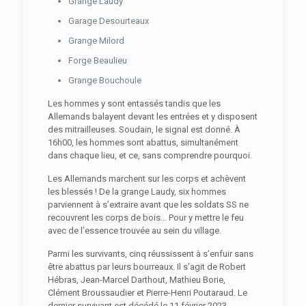
Grange Laudy
Garage Desourteaux
Grange Milord
Forge Beaulieu
Grange Bouchoule
Les hommes y sont entassés tandis que les
Allemands balayent devant les entrées et y disposent
des mitrailleuses. Soudain, le signal est donné. À
16h00, les hommes sont abattus, simultanément
dans chaque lieu, et ce, sans comprendre pourquoi.
Les Allemands marchent sur les corps et achèvent
les blessés ! De la grange Laudy, six hommes
parviennent à s’extraire avant que les soldats SS ne
recouvrent les corps de bois… Pour y mettre le feu
avec de l’essence trouvée au sein du village.
Parmi les survivants, cinq réussissent à s’enfuir sans
être abattus par leurs bourreaux. Il s’agit de Robert
Hébras, Jean-Marcel Darthout, Mathieu Borie,
Clément Broussaudier et Pierre-Henri Poutaraud. Le
dernier survivant est décédé le 11 février 2023,