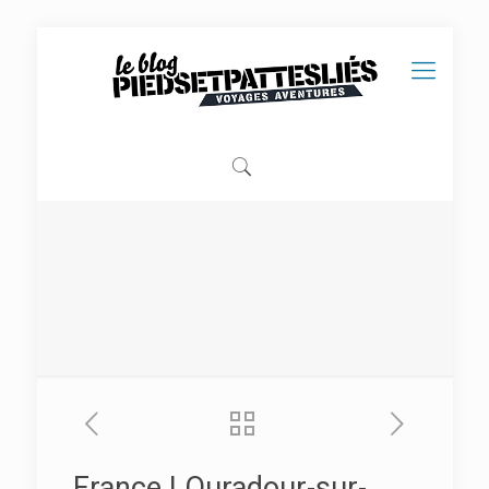
France | Ouradour-sur-