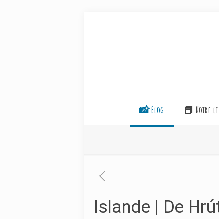
📸 Blog
📕 Notre li
Islande | De Hrút