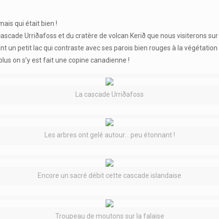
is qui était bien !
cascade Urriðafoss et du cratère de volcan Kerið que nous visiterons sur l
un petit lac qui contraste avec ses parois bien rouges à la végétation ve
plus on s’y est fait une copine canadienne !
La cascade Urriðafoss
Les arbres ont gelé autour… peu étonnant !
Encore un sacré débit cette cascade islandaise
Troupeau de moutons sur la falaise