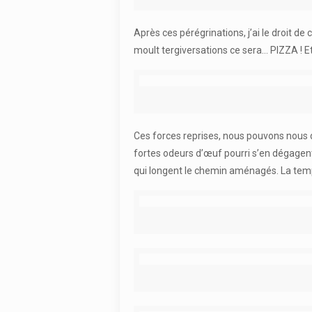
Après ces pérégrinations, j’ai le droit de
moult tergiversations ce sera… PIZZA ! Et
Ces forces reprises, nous pouvons nous di
fortes odeurs d’œuf pourri s’en dégagent 
qui longent le chemin aménagés. La tempé