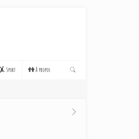
🤸 Sport
👫 À propos