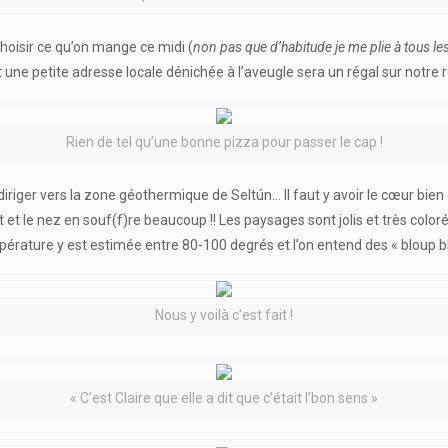
 choisir ce qu’on mange ce midi (
non pas que d’habitude je me plie à tous les
 une petite adresse locale dénichée à l’aveugle sera un régal sur notre r
Rien de tel qu’une bonne pizza pour passer le cap !
riger vers la zone géothermique de Seltún… Il faut y avoir le cœur bien 
et le nez en souf(f)re beaucoup !! Les paysages sont jolis et très color
rature y est estimée entre 80-100 degrés et l’on entend des « bloup blo
Nous y voilà c’est fait !
« C’est Claire que elle a dit que c’était l’bon sens »