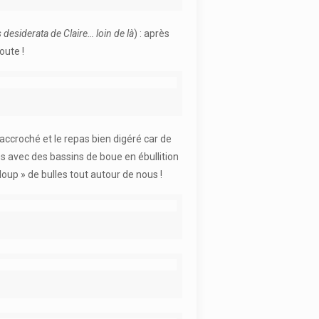
 desiderata de Claire… loin de là
) : après
oute !
accroché et le repas bien digéré car de
és avec des bassins de boue en ébullition
up » de bulles tout autour de nous !