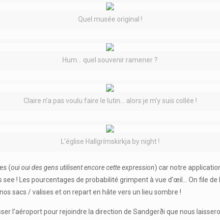
Quel musée original !
Hum… quel souvenir ramener ?
Claire n’a pas voulu faire le lutin… alors je m’y suis collée !
L’église Hallgrímskirkja by night !
es (
oui oui des gens utilisent encore cette expression
) car notre applicatio
t’s see ! Les pourcentages de probabilité grimpent à vue d’œil… On file de
 nos sacs / valises et on repart en hâte vers un lieu sombre !
sser l’aéroport pour rejoindre la direction de Sandgerði que nous laisser