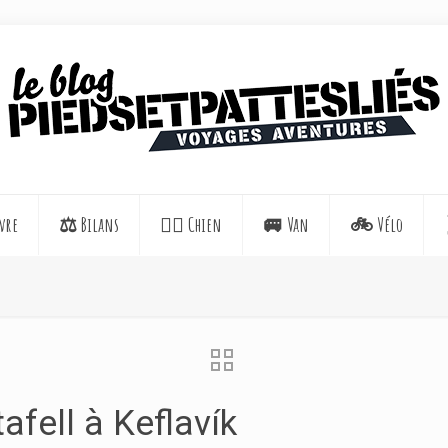
vre
⚖️ Bilans
🐕‍🦺 Chien
🚐 Van
🚲 Vélo
afell à Keflavík