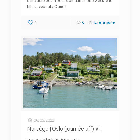
s’incruste pour l’occasion dans notre week-end
filles avec Tata Claire !
1
6
Lire la suite
06/06/2022
Norvège | Oslo (journée off) #1
Temps de lecture :
6
minutes