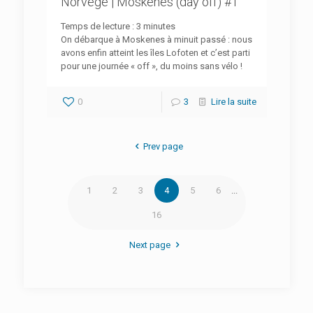
Norvège | Moskenes (day off) #1
Temps de lecture :
3
minutes
On débarque à Moskenes à minuit passé : nous
avons enfin atteint les îles Lofoten et c’est parti
pour une journée « off », du moins sans vélo !
0
3
Lire la suite
Prev page
1
2
3
4
5
6
...
16
Next page