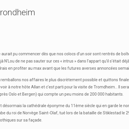
 Trondheim
ée aurait pu commencer dès que nos colocs d’un soir sont rentrés de boît
à N’Lou de ne pas sauter sur ces « intrus » dans l’appart qu’il s’était déj
oudrais en profiter au max avant que les futures averses annoncées semai
us remballons nos affaires le plus discrètement possible et quittons f
ir à notre hôte Allan et c’est parti pour la visite de Tromdheim… Il ser
après Oslo et Bergen) qui compte un peu moins de 200 000 habitants.
désormais la cathédrale éponyme du 11ème siècle qui en garde le nom. P
 du roi de Norvège Saint-Olaf, tué lors de la bataille de Stiklestad le 29 
gothiques sur sa façade.