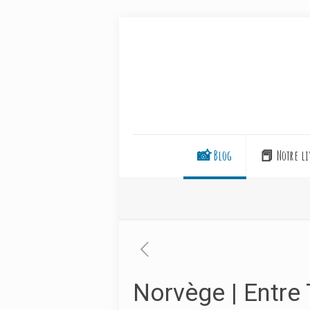
📸 Blog
📕 Notre li
Norvège | Entre