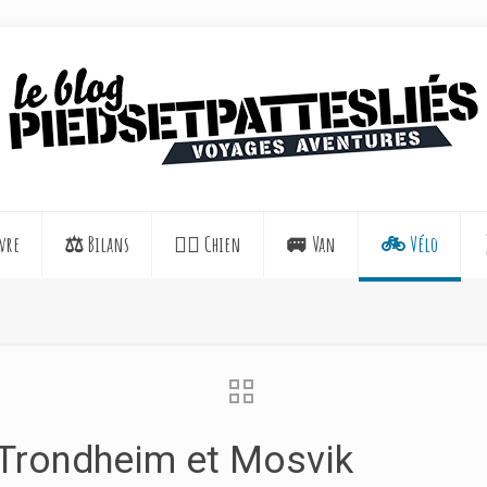
vre
⚖️ Bilans
🐕‍🦺 Chien
🚐 Van
🚲 Vélo
 Trondheim et Mosvik