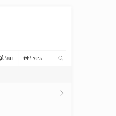
🤸 Sport
👫 À propos