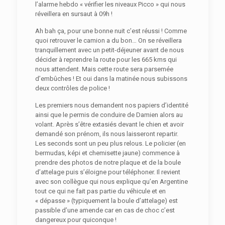
l’alarme hebdo « vérifier les niveaux Picco » qui nous
réveillera en sursaut à 09h !
Ah bah ça, pour une bonne nuit c’est réussi ! Comme
quoi retrouver le camion a du bon… On se réveillera
tranquillement avec un petit-déjeuner avant de nous
décider à reprendre la route pour les 665 kms qui
nous attendent. Mais cette route sera parsemée
d’embûches ! Et oui dans la matinée nous subissons
deux contrôles de police !
Les premiers nous demandent nos papiers d’identité
ainsi que le permis de conduire de Damien alors au
volant. Après s’être extasiés devant le chien et avoir
demandé son prénom, ils nous laisseront repartir.
Les seconds sont un peu plus relous. Le policier (en
bermudas, képi et chemisette jaune) commence à
prendre des photos de notre plaque et de la boule
d’attelage puis s’éloigne pour téléphoner. Il revient
avec son collègue qui nous explique qu’en Argentine
tout ce qui ne fait pas partie du véhicule et en
« dépasse » (typiquement la boule d’attelage) est
passible d’une amende car en cas de choc c’est
dangereux pour quiconque !