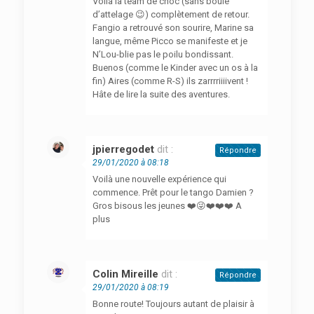
Voilà la team de choc (sans boule
d’attelage 😉) complètement de retour.
Fangio a retrouvé son sourire, Marine sa
langue, même Picco se manifeste et je
N’Lou-blie pas le poilu bondissant.
Buenos (comme le Kinder avec un os à la
fin) Aires (comme R-S) ils zarrrriiiivent !
Hâte de lire la suite des aventures.
jpierregodet
dit :
Répondre
29/01/2020 à 08:18
Voilà une nouvelle expérience qui
commence. Prêt pour le tango Damien ?
Gros bisous les jeunes ❤️😜❤️❤️❤️ A
plus
Colin Mireille
dit :
Répondre
29/01/2020 à 08:19
Bonne route! Toujours autant de plaisir à