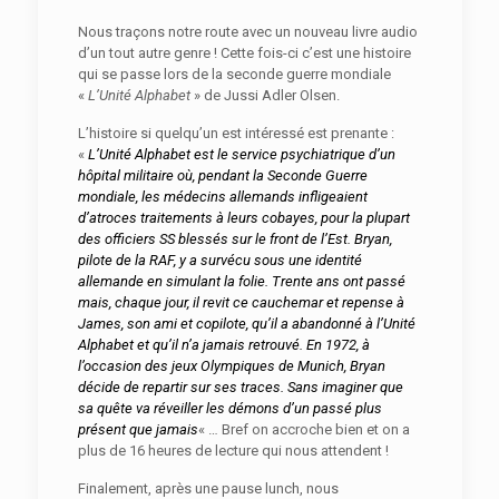
Nous traçons notre route avec un nouveau livre audio
d’un tout autre genre ! Cette fois-ci c’est une histoire
qui se passe lors de la seconde guerre mondiale
«
L’Unité Alphabet
» de Jussi Adler Olsen.
L’histoire si quelqu’un est intéressé est prenante :
«
L’Unité Alphabet est le service psychiatrique d’un
hôpital militaire où, pendant la Seconde Guerre
mondiale, les médecins allemands infligeaient
d’atroces traitements à leurs cobayes, pour la plupart
des officiers SS blessés sur le front de l’Est.
Bryan,
pilote de la RAF, y a survécu sous une identité
allemande en simulant la folie. Trente ans ont passé
mais, chaque jour, il revit ce cauchemar et repense à
James, son ami et copilote, qu’il a abandonné à l’Unité
Alphabet et qu’il n’a jamais retrouvé. En 1972, à
l’occasion des jeux Olympiques de Munich, Bryan
décide de repartir sur ses traces. Sans imaginer que
sa quête va réveiller les démons d’un passé plus
présent que jamais
« … Bref on accroche bien et on a
plus de 16 heures de lecture qui nous attendent !
Finalement, après une pause lunch, nous