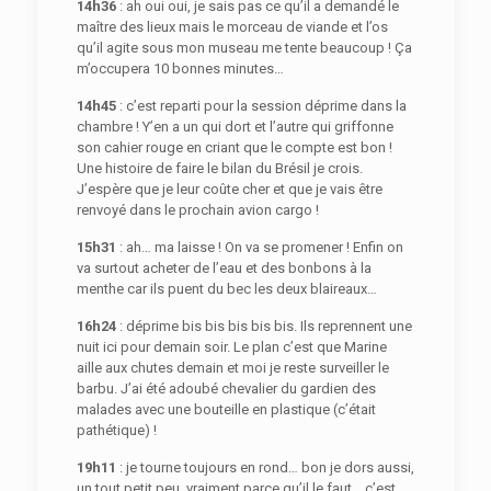
14h36
: ah oui oui, je sais pas ce qu’il a demandé le
maître des lieux mais le morceau de viande et l’os
qu’il agite sous mon museau me tente beaucoup ! Ça
m’occupera 10 bonnes minutes…
14h45
: c’est reparti pour la session déprime dans la
chambre ! Y’en a un qui dort et l’autre qui griffonne
son cahier rouge en criant que le compte est bon !
Une histoire de faire le bilan du Brésil je crois.
J’espère que je leur coûte cher et que je vais être
renvoyé dans le prochain avion cargo !
15h31
: ah… ma laisse ! On va se promener ! Enfin on
va surtout acheter de l’eau et des bonbons à la
menthe car ils puent du bec les deux blaireaux…
16h24
: déprime bis bis bis bis bis. Ils reprennent une
nuit ici pour demain soir. Le plan c’est que Marine
aille aux chutes demain et moi je reste surveiller le
barbu. J’ai été adoubé chevalier du gardien des
malades avec une bouteille en plastique (c’était
pathétique) !
19h11
: je tourne toujours en rond… bon je dors aussi,
un tout petit peu, vraiment parce qu’il le faut… c’est