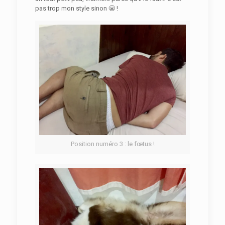
pas trop mon style sinon 😬 !
Position numéro 3 : le fœtus !