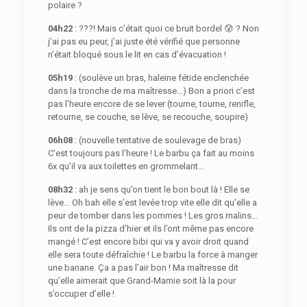
polaire ?
04h22
: ???! Mais c’était quoi ce bruit bordel 😰 ? Non
j’ai pas eu peur, j’ai juste été vérifié que personne
n’était bloqué sous le lit en cas d’évacuation !
05h19
: (soulève un bras, haleine fétide enclenchée
dans la tronche de ma maîtresse…) Bon a priori c’est
pas l’heure encore de se lever (tourne, tourne, renifle,
retourne, se couche, se lève, se recouche, soupire)
06h08
: (nouvelle tentative de soulevage de bras)
C’est toujours pas l’heure ! Le barbu ça fait au moins
6x qu’il va aux toilettes en grommelant…
08h32
: ah je sens qu’on tient le bon bout là ! Elle se
lève… Oh bah elle s’est levée trop vite elle dit qu’elle a
peur de tomber dans les pommes ! Les gros malins…
Ils ont de la pizza d’hier et ils l’ont même pas encore
mangé ! C’est encore bibi qui va y avoir droit quand
elle sera toute défraîchie ! Le barbu la force à manger
une banane. Ça a pas l’air bon ! Ma maîtresse dit
qu’elle aimerait que Grand-Mamie soit là la pour
s’occuper d’elle !