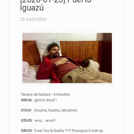
Iguazú
24/01/2020
Temps de lecture :
4
minutes
00h36
: grrrrrrr wouf !
01h41
: (tourne, tourne, retourne)
02h35
: wou… wouf !
03h33
: Il est fou le barbu ??!! Pourquoi il met sa