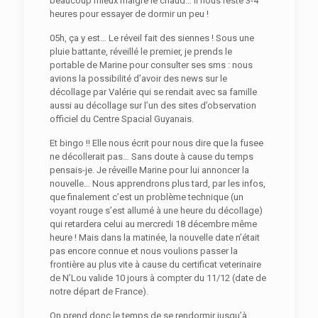
beaucoup mieux malgré le chaud… Il nous reste 3-4
heures pour essayer de dormir un peu !
05h, ça y est… Le réveil fait des siennes ! Sous une
pluie battante, réveillé le premier, je prends le
portable de Marine pour consulter ses sms : nous
avions la possibilité d’avoir des news sur le
décollage par Valérie qui se rendait avec sa famille
aussi au décollage sur l’un des sites d’observation
officiel du Centre Spacial Guyanais.
Et bingo !! Elle nous écrit pour nous dire que la fusee
ne décollerait pas… Sans doute à cause du temps
pensais-je. Je réveille Marine pour lui annoncer la
nouvelle… Nous apprendrons plus tard, par les infos,
que finalement c’est un problème technique (un
voyant rouge s’est allumé à une heure du décollage)
qui retardera celui au mercredi 18 décembre même
heure ! Mais dans la matinée, la nouvelle date n’était
pas encore connue et nous voulions passer la
frontière au plus vite à cause du certificat veterinaire
de N’Lou valide 10 jours à compter du 11/12 (date de
notre départ de France).
On prend donc le temps de se rendormir jusqu’à