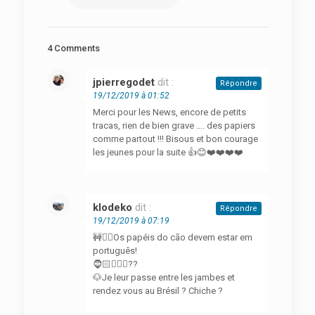
4 Comments
jpierregodet
dit :
Répondre
19/12/2019 à 01:52
Merci pour les News, encore de petits
tracas, rien de bien grave …. des papiers
comme partout !!! Bisous et bon courage
les jeunes pour la suite 👍😊❤️❤️❤️❤️
klodeko
dit :
Répondre
19/12/2019 à 07:19
🚧👮‍♂️Os papéis do cão devem estar em
português!
🧔🏻🙎🏻‍♀️??
🐶Je leur passe entre les jambes et
rendez vous au Brésil ? Chiche ?