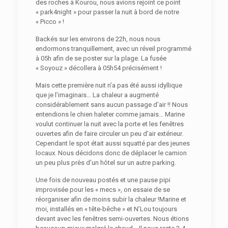
des roches à Kourou, nous avions rejoint ce point
« park4night » pour passer la nuit à bord de notre
« Picco » !
Backés sur les environs de 22h, nous nous
endormons tranquillement, avec un réveil programmé
à 05h afin de se poster sur la plage. La fusée
« Soyouz » décollera à 05h54 précisément !
Mais cette première nuit n’a pas été aussi idyllique
que je l’imaginais… La chaleur a augmenté
considérablement sans aucun passage d’air !! Nous
entendions le chien haleter comme jamais… Marine
voulut continuer la nuit avec la porte et les fenêtres
ouvertes afin de faire circuler un peu d’air extérieur.
Cependant le spot était aussi squatté par des jeunes
locaux. Nous décidons donc de déplacer le camion
un peu plus près d’un hôtel sur un autre parking.
Une fois de nouveau postés et une pause pipi
improvisée pour les « mecs », on essaie de se
réorganiser afin de moins subir la chaleur !Marine et
moi, installés en « tête-bêche » et N’Lou toujours
devant avec les fenêtres semi-ouvertes. Nous étions