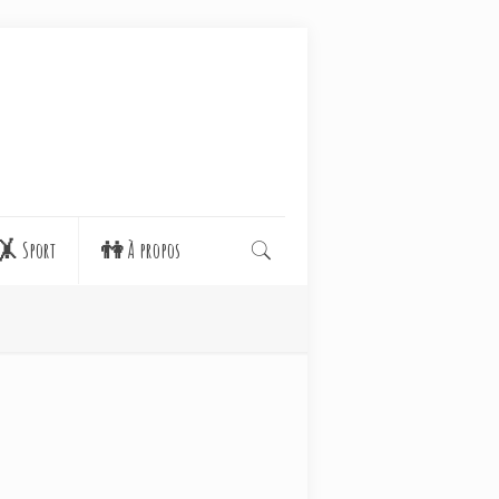
🤸 Sport
👫 À propos