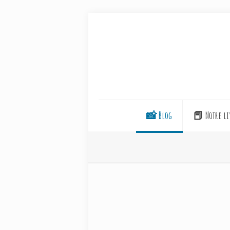
📸 Blog
📕 Notre li