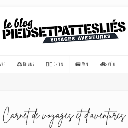
vre
⚖️ Bilans
🐕‍🦺 Chien
🚐 Van
🚲 Vélo