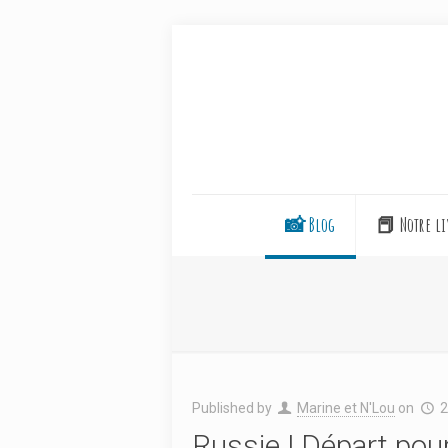
📸 Blog
📕 Notre li
Published by
Marine et N'Lou
on
2
Russie | Départ po