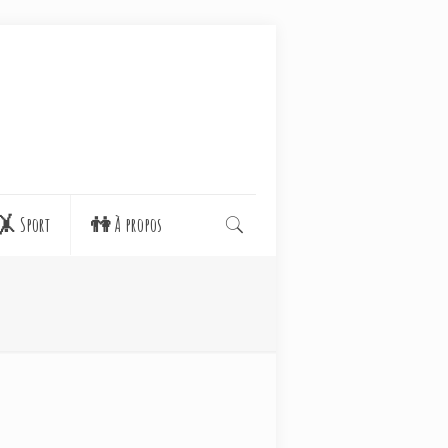
🤸 Sport
👫 À propos