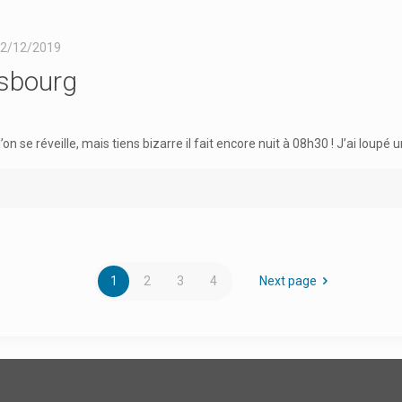
2/12/2019
rsbourg
n se réveille, mais tiens bizarre il fait encore nuit à 08h30 ! J’ai loupé 
1
2
3
4
Next page