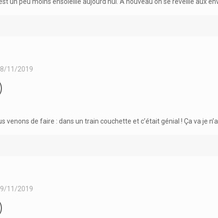
 est un peu moins ensoleillé aujourd’hui. À nouveau on se réveille aux e
8/11/2019
)
s venons de faire : dans un train couchette et c’était génial ! Ça va je n’a
9/11/2019
)