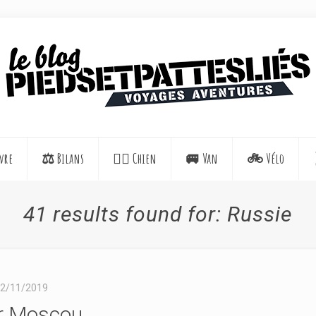
vre
⚖️ Bilans
🐕‍🦺 Chien
🚐 Van
🚲 Vélo
41 results found for: Russie
2/11/2019
ur Moscou